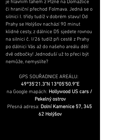
je hlavním tahem z Plzně na Domažlice 
či hraniční přechod Folmava. Jedná se o 
silnici I. třídy tudíž v dobrém stavu! Od 
Prahy se Holýšov nachází 90 minut 
klidné cesty, z dálnice D5 sjedete rovnou 
na silnici č. I/26 tudíž při cestě z Prahy 
po dálnici Vás až do našeho areálu dělí 
dvě odbočky! Jednoduší už to přeci být 
nemůže, nemyslíte? 
GPS SOUŘADNICE AREÁLU:
49°35'21.3"N 13°05'50.9"E
na Google mapách:
 Hollywood US cars / 
Pekelný ostrov
Přesná adresa:
 Dolní Kamenice 57, 345 
62 Holýšov