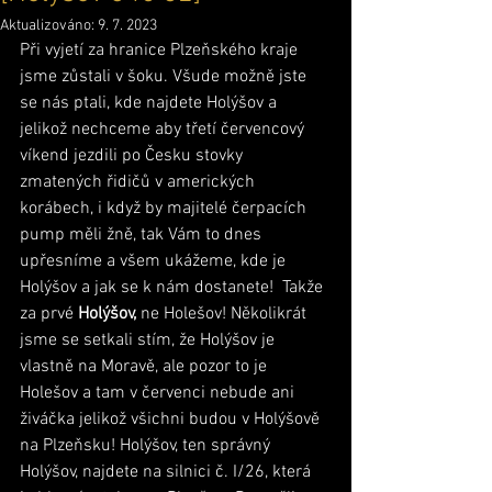
Aktualizováno:
9. 7. 2023
Při vyjetí za hranice Plzeňského kraje 
jsme zůstali v šoku. Všude možně jste 
se nás ptali, kde najdete Holýšov a 
jelikož nechceme aby třetí červencový 
víkend jezdili po Česku stovky 
zmatených řidičů v amerických 
korábech, i když by majitelé čerpacích 
pump měli žně, tak Vám to dnes 
upřesníme a všem ukážeme, kde je 
Holýšov a jak se k nám dostanete!  Takže 
za prvé 
Holýšov, 
ne Holešov! Několikrát 
jsme se setkali stím, že Holýšov je 
vlastně na Moravě, ale pozor to je 
Holešov a tam v červenci nebude ani 
živáčka jelikož všichni budou v Holýšově 
na Plzeňsku! Holýšov, ten správný 
Holýšov, najdete na silnici č. I/26, která 