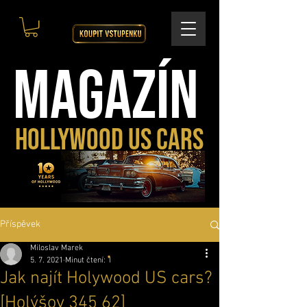
MAGAZÍN
HOLLYWOOD US CARS
Příspěvek
Miloslav Marek
5. 7. 2021
Minut čtení: 1
Jak najít Holywood US cars?
[Holýšov 345 62]