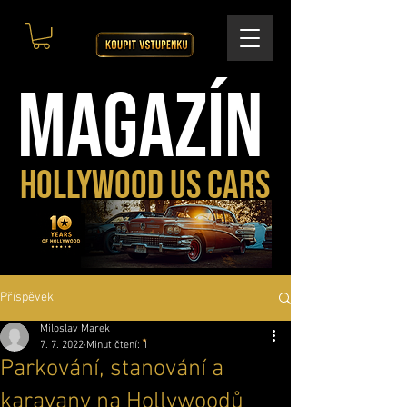
MAGAZÍN
HOLLYWOOD US CARS
Příspěvek
Miloslav Marek
7. 7. 2022
Minut čtení: 1
Parkování, stanování a
karavany na Hollywoodů