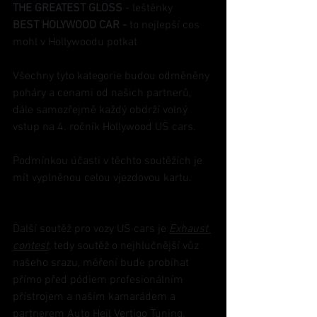
THE GREATEST GLOSS 
- leštěnky
BEST HOLYWOOD CAR - 
to nejlepší cos 
mohl v Hollywoodu potkat
Všechny tyto kategorie budou odměněny 
poháry a cenami od našich partnerů, 
dále samozřejmě každý obdrží volný 
vstup na 4. ročník Hollywood US cars.
Podmínkou účasti v těchto soutěžích je 
mít vyplněnou celou vjezdovou kartu.
Další soutěž pro vozy US cars je 
Exhaust 
contest
, tedy soutěž o nejhlučnější vůz 
našeho srazu, měření bude probíhat 
přímo před pódiem profesionálním 
přístrojem a naším kamarádem a 
partnerem Auto Hejl Vertigo Tuning.