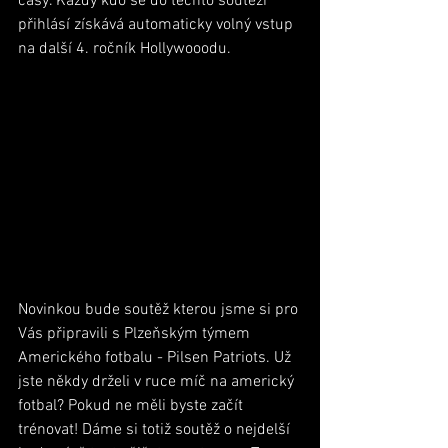
časy. Každý kdo se do těchto soutěží 
přihlásí získává automaticky volný vstup 
na další 4. ročník Hollywooodu.
Novinkou bude soutěž kterou jsme si pro 
Vás připravili s Plzeňským týmem 
Amerického fotbalu - Pilsen Patriots. Už 
jste někdy drželi v ruce míč na americký 
fotbal? Pokud ne měli byste začít 
trénovat! Dáme si totiž soutěž o nejdelší 