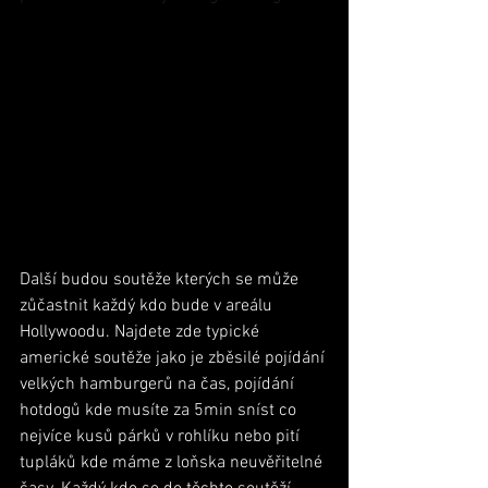
Další budou soutěže kterých se může 
zůčastnit každý kdo bude v areálu 
Hollywoodu. Najdete zde typické 
americké soutěže jako je zběsilé pojídání 
velkých hamburgerů na čas, pojídání 
hotdogů kde musíte za 5min sníst co 
nejvíce kusů párků v rohlíku nebo pití 
tupláků kde máme z loňska neuvěřitelné 