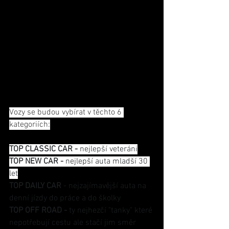
Vozy se budou vybírat v těchto 6 
kategoriích:
TOP CLASSIC CAR -
 nejlepší veteráni
TOP NEW CAR - 
nejlepší auta mladší 30 
let
TOP DAILY CAR 
- nejzajímavější auta na 
denní jízdy do práce a do školky
TOP OFF ROAD - 
ty nejhezčí "tanky" které 
nepotřebují cestu ale stačí jim směr