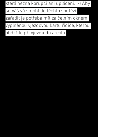
která nezná korupci ani uplácení. :-) Aby 
se Váš vůz mohl do těchto soutěží 
zařadit je potřeba mít za čelním oknem 
vyplněnou vjezdovou kartu řidiče, kterou 
obdržíte při vjezdu do areálu.