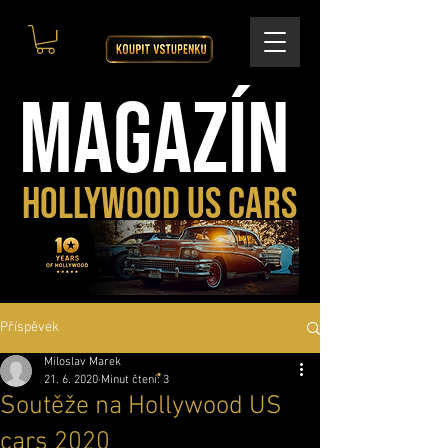
MAGAZÍN
HOLLYWOOD US CARS
Příspěvek
Miloslav Marek
21. 6. 2020
Minut čtení: 3
Soutěže na Hollywood US
cars 2020