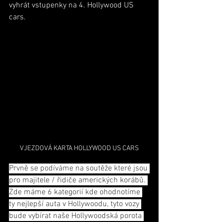
vyhrát vstupenky na 4. Hollywood US 
cars.
VJEZDOVÁ KARTA HOLLYWOOD US CARS
Prvně se podíváme na soutěže které jsou 
pro majitele / řidiče amerických korábů. 
Zde máme 6 kategorií kde ohodnotíme 
ty nejlepší auta v Hollywoodu, tyto vozy 
bude vybírat naše Hollywoodská porota 