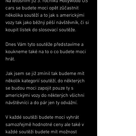
Na letošním již 3. ročníku Hollywood US 
cars se budete moci opět zůčastnit 
několika soutěží a to jak s americkými 
vozy tak jako běžný pěší návštěvník, či si 
koupit lístek do slosovací soutěže. 
Dnes Vám tyto soutěže představíme a 
koukneme také na to o co budete moci 
hrát.
Jak jsem se již zmínil tak budeme mít 
několik kategorií soutěží, do některých 
se budou moci zapojit pouze ty s 
americkými vozy do některých všichni 
návštěvníci a do pár jen ty odvážní. 
V každé soutěži budete moci vyhrát 
samozřejmě hodnotné ceny ale také v 
každé soutěži budete mít možnost 