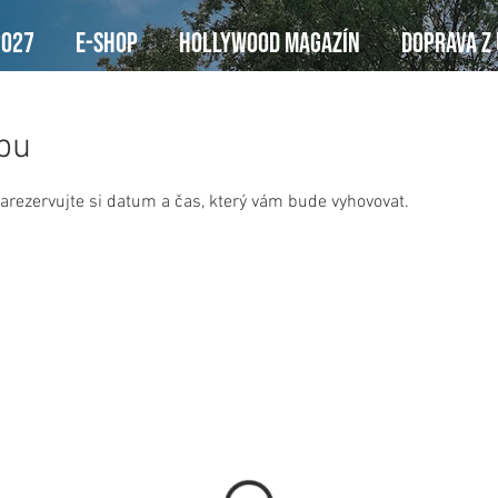
2027
E-SHOP
Hollywood Magazín
DOPRAVA Z
žbu
zarezervujte si datum a čas, který vám bude vyhovovat.