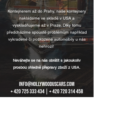
Kontejnerem až do Prahy, naše kontejnery
nakládáme ve skladě v USA a
vyskladňujeme až v Praze. Díky tomu
předcházíme spoustě problémům například
vykradené či poškozené automobily u nás
nehrozí!
Neváhejte se na nás obrátit s jakoukoliv
prosbou ohledně přepravy zboží z USA.
info@hollywooduscars.com
+ 420 725 333 434 | + 420 720 314 458